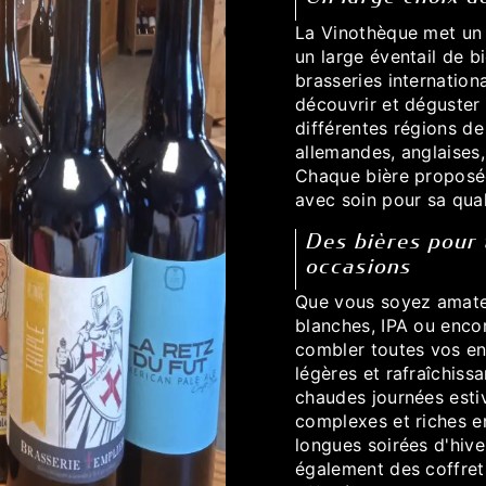
La Vinothèque met un 
un large éventail de b
brasseries internation
découvrir et déguster
différentes régions de
allemandes, anglaises,
Chaque bière proposé
avec soin pour sa qual
Des bières pour 
occasions
Que vous soyez amateu
blanches, IPA ou enco
combler toutes vos en
légères et rafraîchiss
chaudes journées estiv
complexes et riches e
longues soirées d'hiv
également des coffret