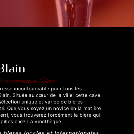
Blain
rence en bières à Blain
dresse incontournable pour tous les
lain. Située au cœur de la ville, cette cave
élection unique et variée de bières
ité. Que vous soyez un novice en la matière
rri, vous trouverez forcément la bière qui
apilles chez La Vinothèque.
e bières locales et internationales