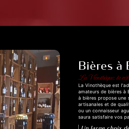
Bières à 
La Vinothèque, la réfé
La Vinothèque est l'a
amateurs de bières à B
à bières propose une s
artisanales et de qual
ou un connaisseur ague
saura satisfaire vos p
Un large choix d